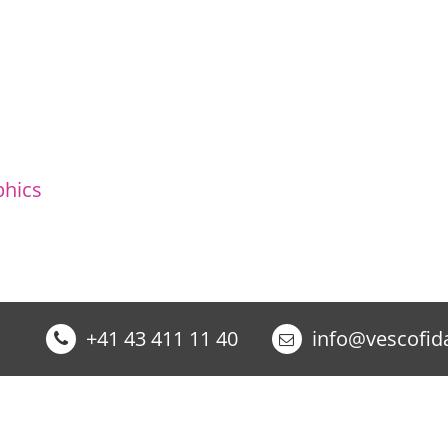
phics
+41 43 411 11 40
info@vescofid